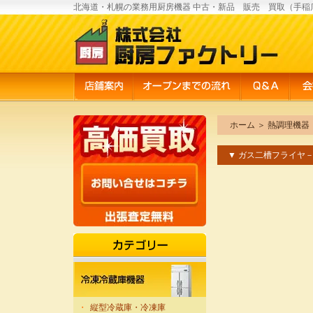
北海道・札幌の業務用厨房機器 中古・新品 販売 買取（手稲
ホーム
＞
熱調理機器
▼ ガス二槽フライヤ
・
縦型冷蔵庫・冷凍庫