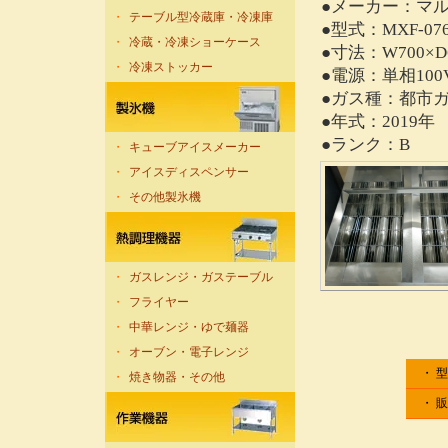
●メーカー：マ
・
テーブル型冷蔵庫・冷凍庫
●型式：MXF-07
・
冷蔵・冷凍ショーケース
●寸法：W700×D6
・
冷凍ストッカー
●電源：単相100
●ガス種：都市ガ
●年式：2019年
●ランク：B
・
キューブアイスメーカー
・
アイスディスペンサー
・
その他製氷機
・
ガスレンジ・ガステーブル
・
フライヤー
・
中華レンジ・ゆで麺器
・
オーブン・電子レンジ
・ 
・
焼き物器・その他
・ 