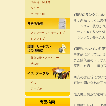
・
作業台・調理台
・
シンク
・
吊戸棚・棚
■商品のランクについ
新：新品もしくは未
ランクA：状態が良
ランクB：多少の傷
・
アンダーカウンタータイプ
ランクC：傷へこみ
・
ドアタイプ
■商品についての注意
中古品に関しては、
・
野菜切器・スライサー
また購入後のトラブ
・
その他
原則、来店して頂き
商品の詳細等につい
・
イス
直接お問い合わせ下
・
テーブル
搬入搬出費及び送料
掲載商品以外にも多