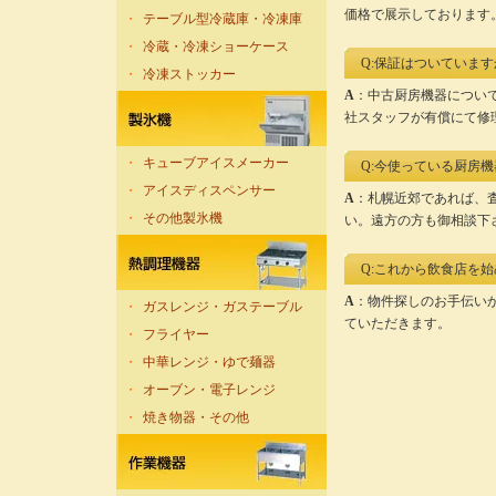
価格で展示しております
・
テーブル型冷蔵庫・冷凍庫
・
冷蔵・冷凍ショーケース
Q:保証はついています
・
冷凍ストッカー
A
：中古厨房機器につい
社スタッフが有償にて修
・
キューブアイスメーカー
Q:今使っている厨房
・
アイスディスペンサー
A
：札幌近郊であれば、
・
その他製氷機
い。遠方の方も御相談下
Q:これから飲食店を
A
：物件探しのお手伝い
・
ガスレンジ・ガステーブル
ていただきます。
・
フライヤー
・
中華レンジ・ゆで麺器
・
オーブン・電子レンジ
・
焼き物器・その他