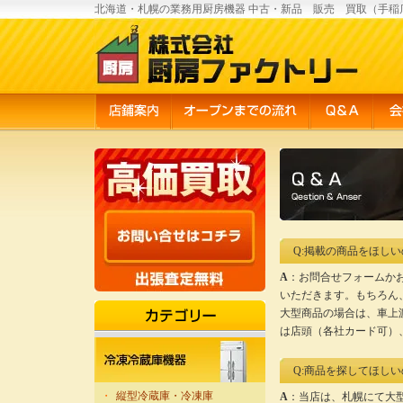
北海道・札幌の業務用厨房機器 中古・新品 販売 買取（手稲
Q:掲載の商品をほし
A
：お問合せフォームか
いただきます。もちろん
大型商品の場合は、車上
は店頭（各社カード可）
Q:商品を探してほし
・
縦型冷蔵庫・冷凍庫
A
：当店は、札幌にて大