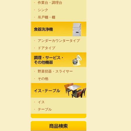
・
作業台・調理台
・
シンク
・
吊戸棚・棚
・
アンダーカウンタータイプ
・
ドアタイプ
・
野菜切器・スライサー
・
その他
・
イス
・
テーブル