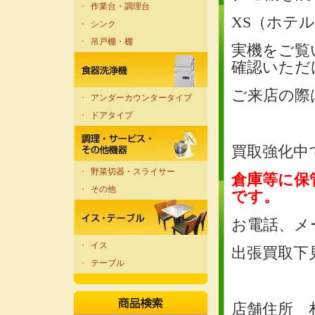
・
作業台・調理台
XS（ホテ
・
シンク
・
吊戸棚・棚
実機をご覧
確認いただ
ご来店の際
・
アンダーカウンタータイプ
・
ドアタイプ
買取強化中
・
野菜切器・スライサー
倉庫等に保
・
その他
です。
お電話、メ
・
イス
出張買取下
・
テーブル
店舗住所 札