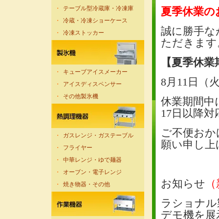
・
テーブル型冷蔵庫・冷凍庫
夏季休業の
・
冷蔵・冷凍ショーケース
誠に勝手な
・
冷凍ストッカー
ただきます
【夏季休業
・
キューブアイスメーカー
8月11日（
・
アイスディスペンサー
・
その他製氷機
休業期間中
17日以降
ご不便おか
・
ガスレンジ・ガステーブル
願い申し上
・
フライヤー
・
中華レンジ・ゆで麺器
・
オーブン・電子レンジ
お知らせ
（
・
焼き物器・その他
ラショナル製
デモ機を展