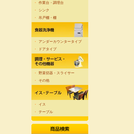
・
作業台・調理台
・
シンク
・
吊戸棚・棚
・
アンダーカウンタータイプ
・
ドアタイプ
・
野菜切器・スライサー
・
その他
・
イス
・
テーブル