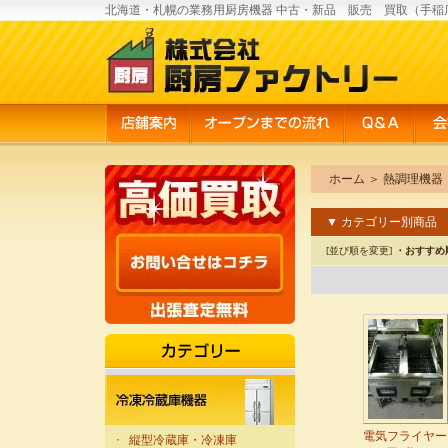
北海道・札幌の業務用厨房機器 中古・新品 販売 買取（手稲
ホーム
＞
熱調理機器
▼ カテゴリー別商品
[並び順を変更]
・おすすめ
電気フライヤー
・
縦型冷蔵庫・冷凍庫