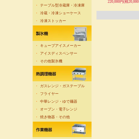
220,000円(税20,00
・
テーブル型冷蔵庫・冷凍庫
・
冷蔵・冷凍ショーケース
・
冷凍ストッカー
・
キューブアイスメーカー
・
アイスディスペンサー
・
その他製氷機
・
ガスレンジ・ガステーブル
・
フライヤー
・
中華レンジ・ゆで麺器
・
オーブン・電子レンジ
・
焼き物器・その他