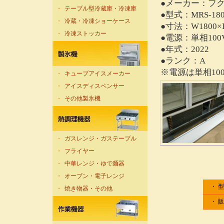
●メーカー：フ
・
テーブル型冷蔵庫・冷凍庫
●型式：MRS-18
・
冷蔵・冷凍ショーケース
●寸法：W1800×D
・
冷凍ストッカー
●電源：単相100
●年式：2022
●ランク：A
※電源は単相10
・
キューブアイスメーカー
・
アイスディスペンサー
・
その他製氷機
・
ガスレンジ・ガステーブル
・
フライヤー
・
中華レンジ・ゆで麺器
・
オーブン・電子レンジ
・ 
・
焼き物器・その他
・ 