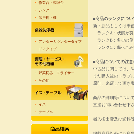
・
作業台・調理台
・
シンク
・
吊戸棚・棚
■商品のランクについ
新：新品もしくは未
ランクA：状態が良
ランクB：多少の傷
・
アンダーカウンタータイプ
ランクC：傷へこみ
・
ドアタイプ
■商品についての注意
中古品に関しては、
・
野菜切器・スライサー
また購入後のトラブ
・
その他
原則、来店して頂き
商品の詳細等につい
・
イス
直接お問い合わせ下
・
テーブル
搬入搬出費及び送料
掲載商品以外にも多