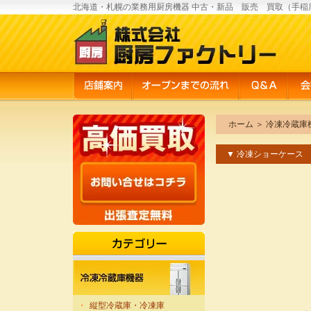
北海道・札幌の業務用厨房機器 中古・新品 販売 買取（手稲
ホーム
＞
冷凍冷蔵庫
▼ 冷凍ショーケース
・
縦型冷蔵庫・冷凍庫