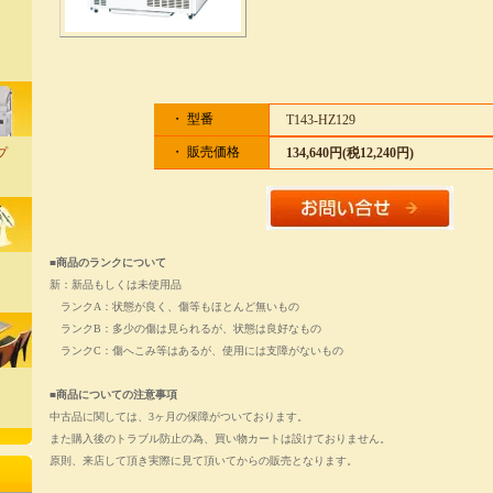
・ 型番
T143-HZ129
・ 販売価格
134,640円(税12,240円)
プ
■商品のランクについて
新：新品もしくは未使用品
ランクA：状態が良く、傷等もほとんど無いもの
ランクB：多少の傷は見られるが、状態は良好なもの
ランクC：傷へこみ等はあるが、使用には支障がないもの
■商品についての注意事項
中古品に関しては、3ヶ月の保障がついております。
また購入後のトラブル防止の為、買い物カートは設けておりません。
原則、来店して頂き実際に見て頂いてからの販売となります。