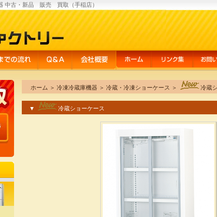
器 中古・新品 販売 買取（手稲店）
ホーム
＞
冷凍冷蔵庫機器
＞
冷蔵・冷凍ショーケース
＞
冷蔵
▼
冷蔵ショーケース