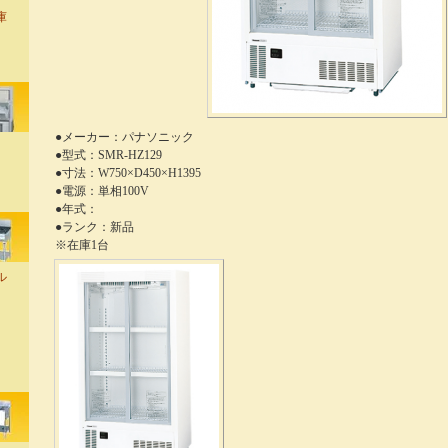
庫
●メーカー：パナソニック
●型式：SMR-HZ129
●寸法：W750×D450×H1395
●電源：単相100V
●年式：
●ランク：新品
※在庫1台
ル