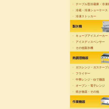
・
テーブル型冷蔵庫・冷凍
・
冷蔵・冷凍ショーケース
・
冷凍ストッカー
・
キューブアイスメーカー
・
アイスディスペンサー
・
その他製氷機
・
ガスレンジ・ガステーブ
・
フライヤー
・
中華レンジ・ゆで麺器
・
オーブン・電子レンジ
・
焼き物器・その他