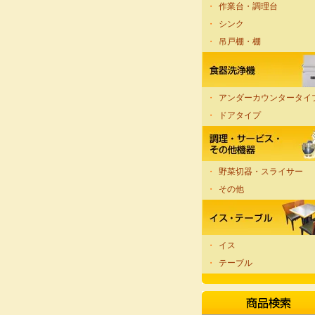
・
作業台・調理台
・
シンク
・
吊戸棚・棚
・
アンダーカウンタータイ
・
ドアタイプ
・
野菜切器・スライサー
・
その他
・
イス
・
テーブル