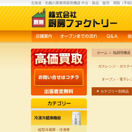
北海道・札幌の業務用厨房機器 中古・新品 販売 買取（手稲
ホーム
＞
熱調理機器
ガスレンジ・ガステ
オーブン・電子レ
▼ カテゴリー別商品
・
縦型冷蔵庫・冷凍庫