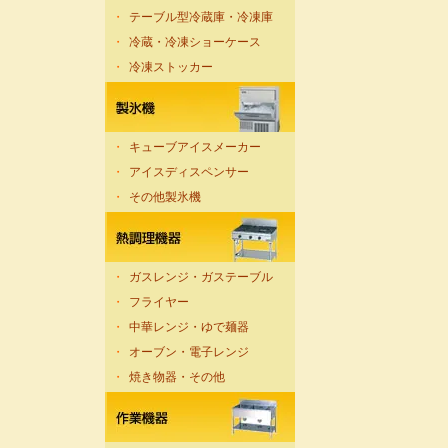
・
テーブル型冷蔵庫・冷凍庫
・
冷蔵・冷凍ショーケース
・
冷凍ストッカー
・
キューブアイスメーカー
・
アイスディスペンサー
・
その他製氷機
・
ガスレンジ・ガステーブル
・
フライヤー
・
中華レンジ・ゆで麺器
・
オーブン・電子レンジ
・
焼き物器・その他