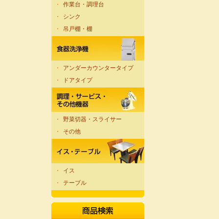
・
作業台・調理台
・
シンク
・
吊戸棚・棚
・
アンダーカウンタータイプ
・
ドアタイプ
・
野菜切器・スライサー
・
その他
・
イス
・
テーブル