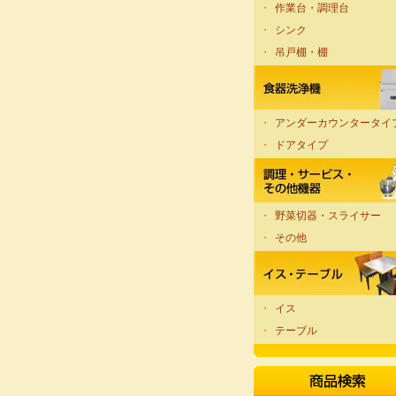
・
作業台・調理台
・
シンク
・
吊戸棚・棚
・
アンダーカウンタータイ
・
ドアタイプ
・
野菜切器・スライサー
・
その他
・
イス
・
テーブル