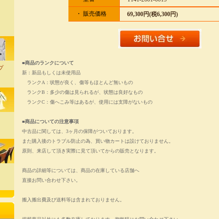
・ 販売価格
69,300円(税6,300円)
■商品のランクについて
プ
新：新品もしくは未使用品
ランクA：状態が良く、傷等もほとんど無いもの
ランクB：多少の傷は見られるが、状態は良好なもの
ランクC：傷へこみ等はあるが、使用には支障がないもの
■商品についての注意事項
中古品に関しては、3ヶ月の保障がついております。
また購入後のトラブル防止の為、買い物カートは設けておりません。
原則、来店して頂き実際に見て頂いてからの販売となります。
商品の詳細等については、商品の在庫している店舗へ
直接お問い合わせ下さい。
搬入搬出費及び送料等は含まれておりません。