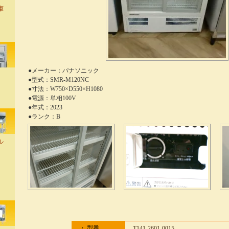
庫
●メーカー：パナソニック
●型式：SMR-M120NC
●寸法：W750×D550×H1080
●電源：単相100V
●年式：2023
●ランク：B
ル
・ 型番
T141-2601-0015