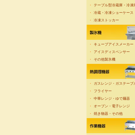
・
テーブル型冷蔵庫・冷凍
・
冷蔵・冷凍ショーケース
・
冷凍ストッカー
・
キューブアイスメーカー
・
アイスディスペンサー
・
その他製氷機
・
ガスレンジ・ガステーブ
・
フライヤー
・
中華レンジ・ゆで麺器
・
オーブン・電子レンジ
・
焼き物器・その他