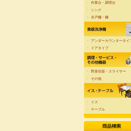
・
作業台・調理台
・
シンク
・
吊戸棚・棚
・
アンダーカウンタータイ
・
ドアタイプ
・
野菜切器・スライサー
・
その他
・
イス
・
テーブル