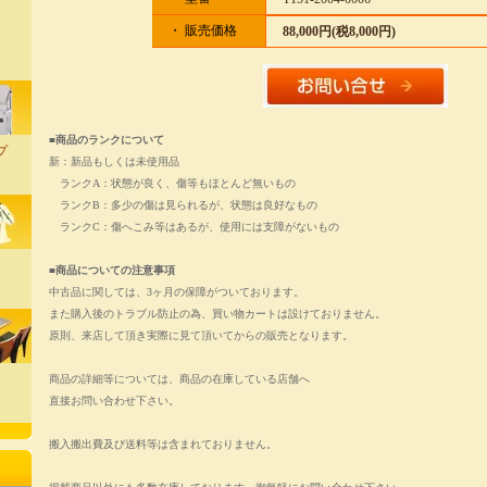
・ 販売価格
88,000円(税8,000円)
■商品のランクについて
プ
新：新品もしくは未使用品
ランクA：状態が良く、傷等もほとんど無いもの
ランクB：多少の傷は見られるが、状態は良好なもの
ランクC：傷へこみ等はあるが、使用には支障がないもの
■商品についての注意事項
中古品に関しては、3ヶ月の保障がついております。
また購入後のトラブル防止の為、買い物カートは設けておりません。
原則、来店して頂き実際に見て頂いてからの販売となります。
商品の詳細等については、商品の在庫している店舗へ
直接お問い合わせ下さい。
搬入搬出費及び送料等は含まれておりません。