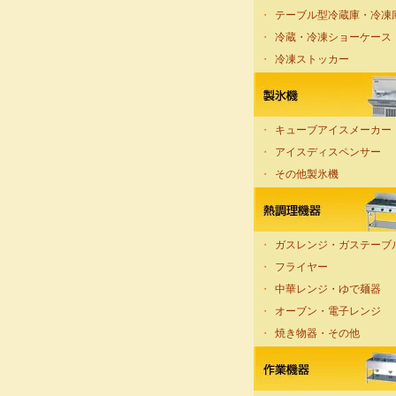
・
テーブル型冷蔵庫・冷凍
・
冷蔵・冷凍ショーケース
・
冷凍ストッカー
・
キューブアイスメーカー
・
アイスディスペンサー
・
その他製氷機
・
ガスレンジ・ガステーブ
・
フライヤー
・
中華レンジ・ゆで麺器
・
オーブン・電子レンジ
・
焼き物器・その他