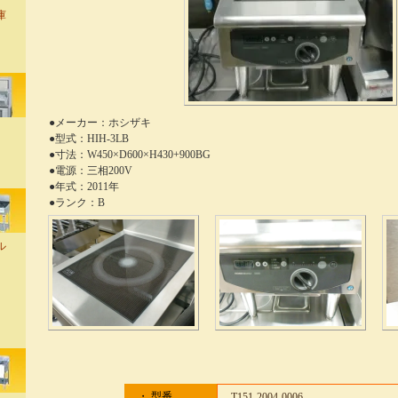
庫
●メーカー：ホシザキ
●型式：HIH-3LB
●寸法：W450×D600×H430+900BG
●電源：三相200V
●年式：2011年
●ランク：B
ル
・ 型番
T151-2004-0006