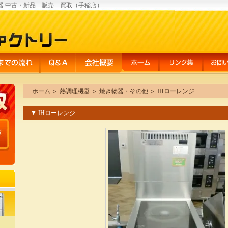
器 中古・新品 販売 買取（手稲店）
ホーム
＞
熱調理機器
＞
焼き物器・その他
＞
IHローレンジ
▼ IHローレンジ