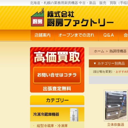
北海道・札幌の業務用厨房機器 中古・新品 販売 買取（手稲
ホーム
＞
熱調理機器
▼ カテゴリー別商品
[並び順を変更]
・おすすめ
立体炊飯器
・
縦型冷蔵庫・冷凍庫