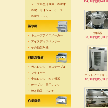
154,000円(税14,00
・
テーブル型冷蔵庫・冷凍庫
・
冷蔵・冷凍ショーケース
・
冷凍ストッカー
炊飯器
・
キューブアイスメーカー
33,000円(税3,000
・
アイスディスペンサー
・
その他製氷機
・
ガスレンジ・ガステーブル
・
フライヤー
ホットフードキャ
・
中華レンジ・ゆで麺器
82,500円(税7,500
・
オーブン・電子レンジ
・
焼き物器・その他