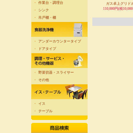
・
作業台・調理台
ガス卓上グリド
110,000円(税10,00
・
シンク
・
吊戸棚・棚
・
アンダーカウンタータイプ
・
ドアタイプ
・
野菜切器・スライサー
・
その他
・
イス
・
テーブル