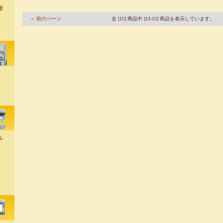
庫
＜ 前のページ
全 [15] 商品中 [13-15] 商品を表示しています。
ル