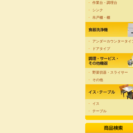
・
作業台・調理台
・
シンク
・
吊戸棚・棚
・
アンダーカウンタータイ
・
ドアタイプ
・
野菜切器・スライサー
・
その他
・
イス
・
テーブル