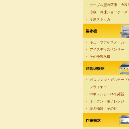
・
テーブル型冷蔵庫・冷凍
・
冷蔵・冷凍ショーケース
・
冷凍ストッカー
・
キューブアイスメーカー
・
アイスディスペンサー
・
その他製氷機
・
ガスレンジ・ガステーブ
・
フライヤー
・
中華レンジ・ゆで麺器
・
オーブン・電子レンジ
・
焼き物器・その他