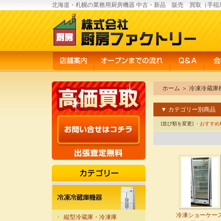
北海道・札幌の業務用厨房機器 中古・新品 販売 買取（手稲
ホーム
＞
冷凍冷蔵庫
▼ カテゴリー別商品
[並び順を変更]
・おすすめ
冷凍ショーケー
・
縦型冷蔵庫・冷凍庫