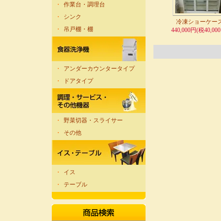
・
作業台・調理台
・
シンク
冷凍ショーケー
・
吊戸棚・棚
440,000円(税40,00
・
アンダーカウンタータイプ
・
ドアタイプ
・
野菜切器・スライサー
・
その他
・
イス
・
テーブル