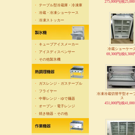
275,000円(税25,00
・
テーブル型冷蔵庫・冷凍庫
・
冷蔵・冷凍ショーケース
・
冷凍ストッカー
・
キューブアイスメーカー
冷蔵ショーケー
・
アイスディスペンサー
69,300円(税6,300
・
その他製氷機
・
ガスレンジ・ガステーブル
・
フライヤー
冷凍冷蔵切替平型オー
ス
・
中華レンジ・ゆで麺器
451,000円(税41,00
・
オーブン・電子レンジ
・
焼き物器・その他