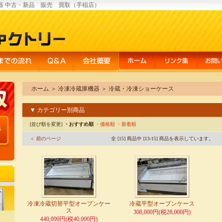
器 中古・新品 販売 買取（手稲店）
ホーム
＞
冷凍冷蔵庫機器
＞
冷蔵・冷凍ショーケース
▼ カテゴリー別商品
[並び順を変更]
・おすすめ順
・価格順
・新着順
＜ 前のページ
全 [15] 商品中 [13-15] 商品を表示しています。
冷凍冷蔵切替平型オープンケー
冷蔵平型オープンケース
ス
308,000円(税28,000円)
440,000円(税40,000円)