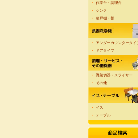
・
作業台・調理台
・
シンク
・
吊戸棚・棚
・
アンダーカウンタータイ
・
ドアタイプ
・
野菜切器・スライサー
・
その他
・
イス
・
テーブル