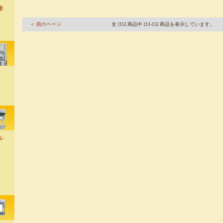
庫
＜ 前のページ
全 [15] 商品中 [13-15] 商品を表示しています。
ル