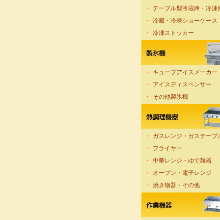
・
テーブル型冷蔵庫・冷凍
・
冷蔵・冷凍ショーケース
・
冷凍ストッカー
・
キューブアイスメーカー
・
アイスディスペンサー
・
その他製氷機
・
ガスレンジ・ガステーブ
・
フライヤー
・
中華レンジ・ゆで麺器
・
オーブン・電子レンジ
・
焼き物器・その他