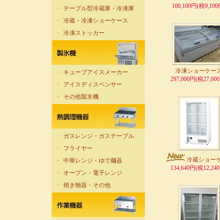
100,100円(税9,100
・
テーブル型冷蔵庫・冷凍庫
・
冷蔵・冷凍ショーケース
・
冷凍ストッカー
冷凍ショーケー
・
キューブアイスメーカー
297,000円(税27,00
・
アイスディスペンサー
・
その他製氷機
・
ガスレンジ・ガステーブル
・
フライヤー
冷蔵ショー
・
中華レンジ・ゆで麺器
134,640円(税12,24
・
オーブン・電子レンジ
・
焼き物器・その他