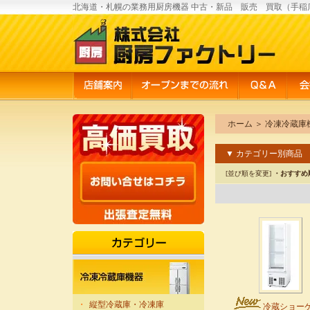
北海道・札幌の業務用厨房機器 中古・新品 販売 買取（手稲
ホーム
＞
冷凍冷蔵庫
▼ カテゴリー別商品
[並び順を変更]
・おすすめ
・
縦型冷蔵庫・冷凍庫
冷蔵ショー