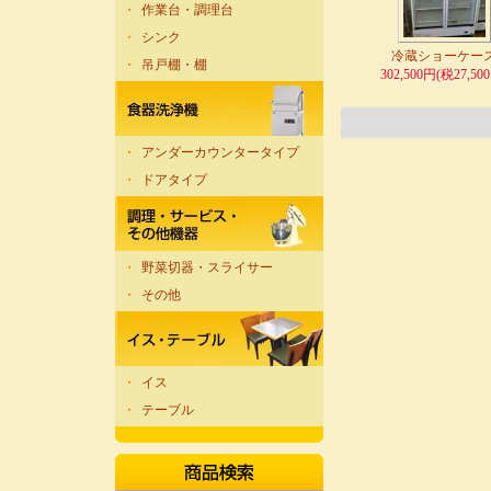
・
作業台・調理台
・
シンク
冷蔵ショーケー
・
吊戸棚・棚
302,500円(税27,50
・
アンダーカウンタータイプ
・
ドアタイプ
・
野菜切器・スライサー
・
その他
・
イス
・
テーブル